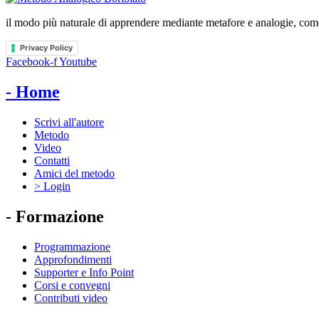
il modo più naturale di apprendere mediante metafore e analogie, come 
Privacy Policy
Facebook-f
Youtube
- Home
Scrivi all'autore
Metodo
Video
Contatti
Amici del metodo
> Login
- Formazione
Programmazione
Approfondimenti
Supporter e Info Point
Corsi e convegni
Contributi video