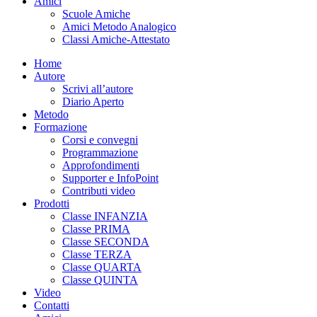
Amici
Scuole Amiche
Amici Metodo Analogico
Classi Amiche-Attestato
Home
Autore
Scrivi all’autore
Diario Aperto
Metodo
Formazione
Corsi e convegni
Programmazione
Approfondimenti
Supporter e InfoPoint
Contributi video
Prodotti
Classe INFANZIA
Classe PRIMA
Classe SECONDA
Classe TERZA
Classe QUARTA
Classe QUINTA
Video
Contatti