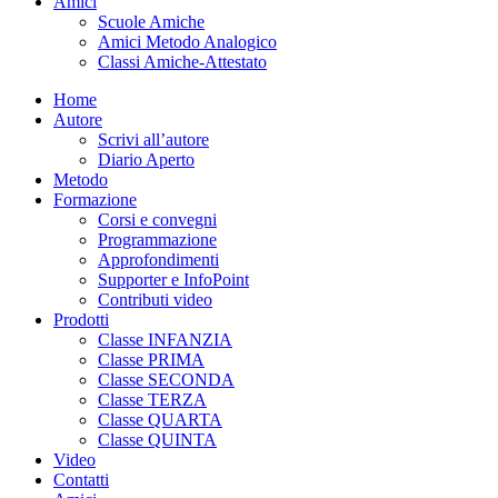
Amici
Scuole Amiche
Amici Metodo Analogico
Classi Amiche-Attestato
Home
Autore
Scrivi all’autore
Diario Aperto
Metodo
Formazione
Corsi e convegni
Programmazione
Approfondimenti
Supporter e InfoPoint
Contributi video
Prodotti
Classe INFANZIA
Classe PRIMA
Classe SECONDA
Classe TERZA
Classe QUARTA
Classe QUINTA
Video
Contatti