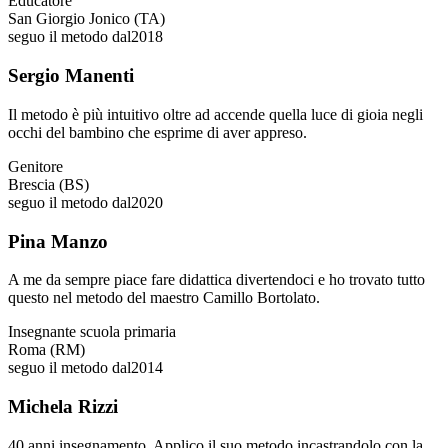
Educatore
San Giorgio Jonico (TA)
seguo il metodo dal
2018
Sergio Manenti
Il metodo è più intuitivo oltre ad accende quella luce di gioia negli
occhi del bambino che esprime di aver appreso.
Genitore
Brescia (BS)
seguo il metodo dal
2020
Pina Manzo
A me da sempre piace fare didattica divertendoci e ho trovato tutto
questo nel metodo del maestro Camillo Bortolato.
Insegnante scuola primaria
Roma (RM)
seguo il metodo dal
2014
Michela Rizzi
40 anni insegnamento. Applico il suo metodo incastrandolo con la