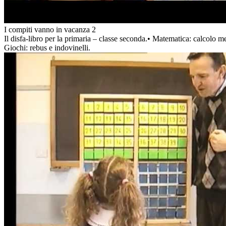
I compiti vanno in vacanza 2
Il disfa-libro per la primaria – classe seconda.• Matematica: calcolo men
Giochi: rebus e indovinelli.