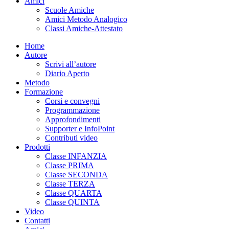
Amici
Scuole Amiche
Amici Metodo Analogico
Classi Amiche-Attestato
Home
Autore
Scrivi all’autore
Diario Aperto
Metodo
Formazione
Corsi e convegni
Programmazione
Approfondimenti
Supporter e InfoPoint
Contributi video
Prodotti
Classe INFANZIA
Classe PRIMA
Classe SECONDA
Classe TERZA
Classe QUARTA
Classe QUINTA
Video
Contatti