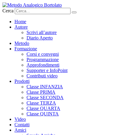
Vai
al
Cerca
contenuto
Home
Autore
Scrivi all’autore
Diario Aperto
Metodo
Formazione
Corsi e convegni
Programmazione
Approfondimenti
Supporter e InfoPoint
Contributi video
Prodotti
Classe INFANZIA
Classe PRIMA
Classe SECONDA
Classe TERZA
Classe QUARTA
Classe QUINTA
Video
Contatti
Amici