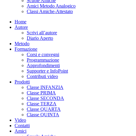
Scuole Amiche
Amici Metodo Analogico
Classi Amiche-Attestato
Home
Autore
Scrivi all’autore
Diario Aperto
Metodo
Formazione
Corsi e convegni
Programmazione
Approfondimenti
Supporter e InfoPoint
Contributi video
Prodotti
Classe INFANZIA
Classe PRIMA
Classe SECONDA
Classe TERZA
Classe QUARTA
Classe QUINTA
Video
Contatti
Amici