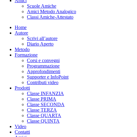
Amici
Scuole Amiche
Amici Metodo Analogico
Classi Amiche-Attestato
Home
Autore
Scrivi all’autore
Diario Aperto
Metodo
Formazione
Corsi e convegni
Programmazione
Approfondimenti
Supporter e InfoPoint
Contributi video
Prodotti
Classe INFANZIA
Classe PRIMA
Classe SECONDA
Classe TERZA
Classe QUARTA
Classe QUINTA
Video
Contatti