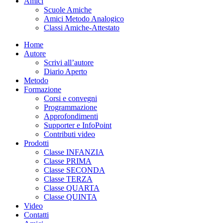
Amici
Scuole Amiche
Amici Metodo Analogico
Classi Amiche-Attestato
Home
Autore
Scrivi all’autore
Diario Aperto
Metodo
Formazione
Corsi e convegni
Programmazione
Approfondimenti
Supporter e InfoPoint
Contributi video
Prodotti
Classe INFANZIA
Classe PRIMA
Classe SECONDA
Classe TERZA
Classe QUARTA
Classe QUINTA
Video
Contatti