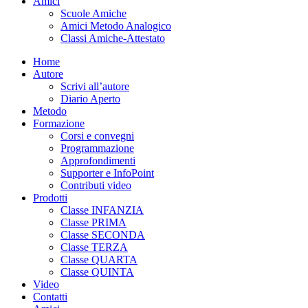
Amici
Scuole Amiche
Amici Metodo Analogico
Classi Amiche-Attestato
Home
Autore
Scrivi all’autore
Diario Aperto
Metodo
Formazione
Corsi e convegni
Programmazione
Approfondimenti
Supporter e InfoPoint
Contributi video
Prodotti
Classe INFANZIA
Classe PRIMA
Classe SECONDA
Classe TERZA
Classe QUARTA
Classe QUINTA
Video
Contatti