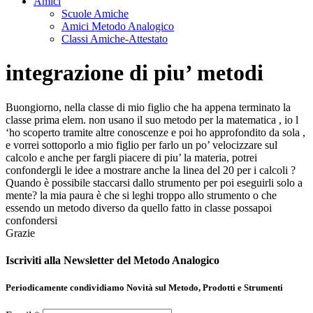
Amici
Scuole Amiche
Amici Metodo Analogico
Classi Amiche-Attestato
integrazione di piu’ metodi
Buongiorno, nella classe di mio figlio che ha appena terminato la
classe prima elem. non usano il suo metodo per la matematica , io l
‘ho scoperto tramite altre conoscenze e poi ho approfondito da sola ,
e vorrei sottoporlo a mio figlio per farlo un po’ velocizzare sul
calcolo e anche per fargli piacere di piu’ la materia, potrei
confondergli le idee a mostrare anche la linea del 20 per i calcoli ?
Quando è possibile staccarsi dallo strumento per poi eseguirli solo a
mente? la mia paura è che si leghi troppo allo strumento o che
essendo un metodo diverso da quello fatto in classe possapoi
confondersi
Grazie
Iscriviti alla Newsletter del Metodo Analogico
Periodicamente condividiamo Novità sul Metodo, Prodotti e Strumenti