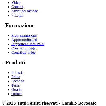
Video
Contatti
Amici del metodo
> Login
- Formazione
Programmazione
Approfondimenti
Supporter e Info Point
Corsi e convegni
Contributi video
- Prodotti
Infanzia
Prima
Seconda
Terza
Quarta
Quinta
© 2023 Tutti i diritti riservati - Camillo Bortolato