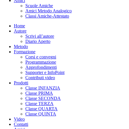
Amici
Scuole Amiche
Amici Metodo Analogico
Classi Amiche-Attestato
Home
Autore
Scrivi all’autore
Diario Aperto
Metodo
Formazione
Corsi e convegni
Programmazione
Approfondimenti
Supporter e InfoPoint
Contributi video
Prodotti
Classe INFANZIA
Classe PRIMA
Classe SECONDA
Classe TERZA
Classe QUARTA
Classe QUINTA
Video
Contatti