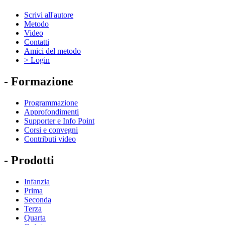
Scrivi all'autore
Metodo
Video
Contatti
Amici del metodo
> Login
- Formazione
Programmazione
Approfondimenti
Supporter e Info Point
Corsi e convegni
Contributi video
- Prodotti
Infanzia
Prima
Seconda
Terza
Quarta