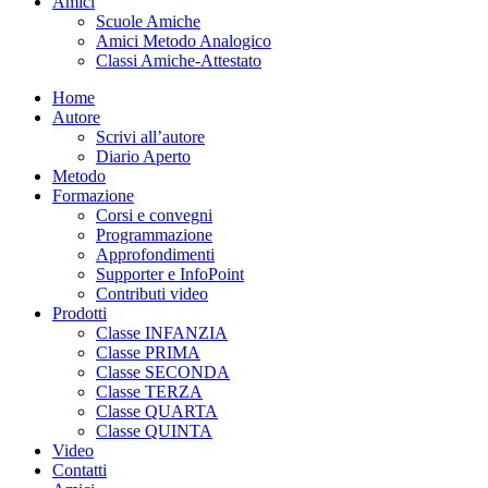
Amici
Scuole Amiche
Amici Metodo Analogico
Classi Amiche-Attestato
Home
Autore
Scrivi all’autore
Diario Aperto
Metodo
Formazione
Corsi e convegni
Programmazione
Approfondimenti
Supporter e InfoPoint
Contributi video
Prodotti
Classe INFANZIA
Classe PRIMA
Classe SECONDA
Classe TERZA
Classe QUARTA
Classe QUINTA
Video
Contatti