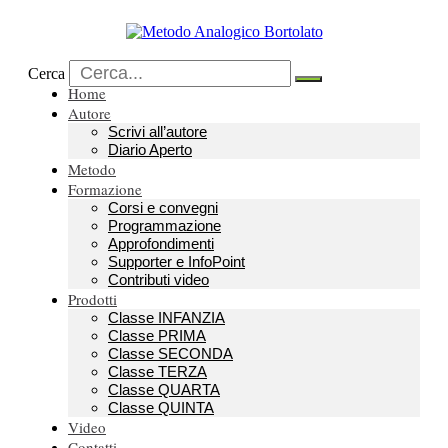
Vai
al
contenuto
Cerca
Home
Autore
Scrivi all’autore
Diario Aperto
Metodo
Formazione
Corsi e convegni
Programmazione
Approfondimenti
Supporter e InfoPoint
Contributi video
Prodotti
Classe INFANZIA
Classe PRIMA
Classe SECONDA
Classe TERZA
Classe QUARTA
Classe QUINTA
Video
Contatti