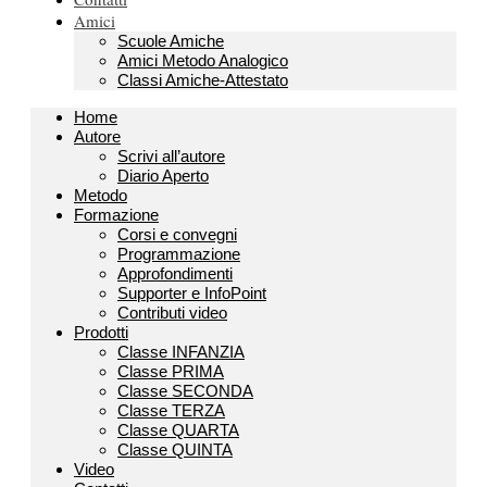
Amici
Scuole Amiche
Amici Metodo Analogico
Classi Amiche-Attestato
Home
Autore
Scrivi all’autore
Diario Aperto
Metodo
Formazione
Corsi e convegni
Programmazione
Approfondimenti
Supporter e InfoPoint
Contributi video
Prodotti
Classe INFANZIA
Classe PRIMA
Classe SECONDA
Classe TERZA
Classe QUARTA
Classe QUINTA
Video