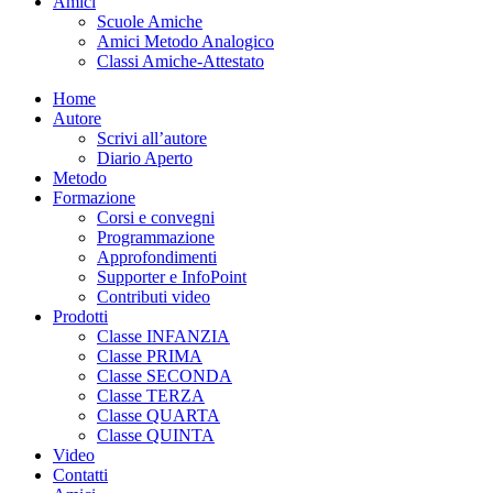
Amici
Scuole Amiche
Amici Metodo Analogico
Classi Amiche-Attestato
Home
Autore
Scrivi all’autore
Diario Aperto
Metodo
Formazione
Corsi e convegni
Programmazione
Approfondimenti
Supporter e InfoPoint
Contributi video
Prodotti
Classe INFANZIA
Classe PRIMA
Classe SECONDA
Classe TERZA
Classe QUARTA
Classe QUINTA
Video
Contatti