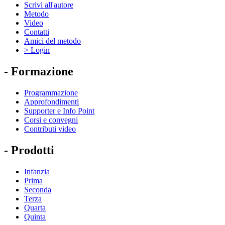
Scrivi all'autore
Metodo
Video
Contatti
Amici del metodo
> Login
- Formazione
Programmazione
Approfondimenti
Supporter e Info Point
Corsi e convegni
Contributi video
- Prodotti
Infanzia
Prima
Seconda
Terza
Quarta
Quinta