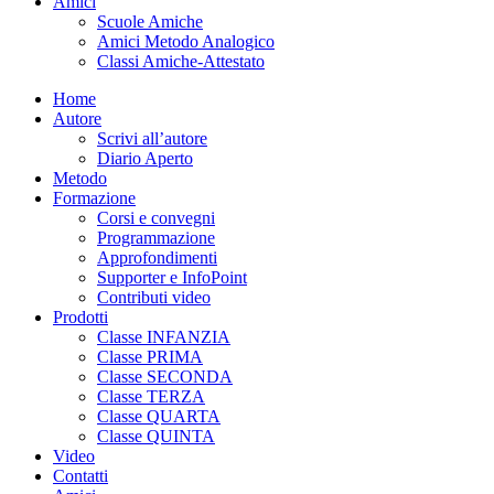
Amici
Scuole Amiche
Amici Metodo Analogico
Classi Amiche-Attestato
Home
Autore
Scrivi all’autore
Diario Aperto
Metodo
Formazione
Corsi e convegni
Programmazione
Approfondimenti
Supporter e InfoPoint
Contributi video
Prodotti
Classe INFANZIA
Classe PRIMA
Classe SECONDA
Classe TERZA
Classe QUARTA
Classe QUINTA
Video
Contatti